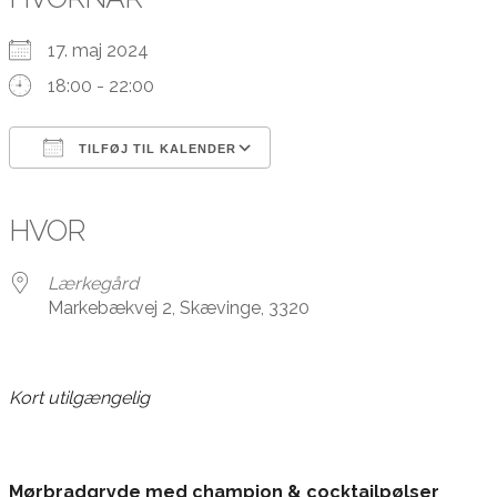
17. maj 2024
18:00 - 22:00
TILFØJ TIL KALENDER
Download ICS
Google Kalender
iCalendar
Office 365
Outlook Live
HVOR
Lærkegård
Markebækvej 2, Skævinge, 3320
Kort utilgængelig
Mørbradgryde med champion & cocktailpølser