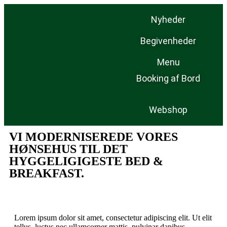
Nyheder
Begivenheder
Menu
Booking af Bord
Webshop
VI MODERNISEREDE VORES
HØNSEHUS TIL DET
HYGGELIGIGESTE BED &
BREAKFAST.
Lorem ipsum dolor sit amet, consectetur adipiscing elit. Ut elit
tellus, luctus nec ullamcorper mattis, pulvinar dapibus