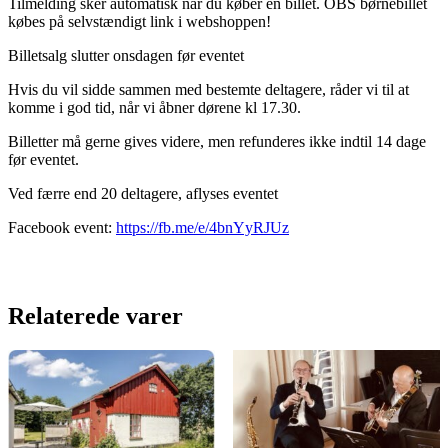
Tilmelding sker automatisk når du køber en billet. OBS børnebillet
købes på selvstændigt link i webshoppen!
Billetsalg slutter onsdagen før eventet
Hvis du vil sidde sammen med bestemte deltagere, råder vi til at
komme i god tid, når vi åbner dørene kl 17.30.
Billetter må gerne gives videre, men refunderes ikke indtil 14 dage
før eventet.
Ved færre end 20 deltagere, aflyses eventet
Facebook event:
https://fb.me/e/4bnYyRJUz
Relaterede varer