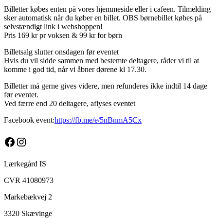
Billetter købes enten på vores hjemmeside eller i cafeen. Tilmelding
sker automatisk når du køber en billet. OBS børnebillet købes på
selvstændigt link i webshoppen!
Pris 169 kr pr voksen & 99 kr for børn
Billetsalg slutter onsdagen før eventet
Hvis du vil sidde sammen med bestemte deltagere, råder vi til at
komme i god tid, når vi åbner dørene kl 17.30.
Billetter må gerne gives videre, men refunderes ikke indtil 14 dage
før eventet.
Ved færre end 20 deltagere, aflyses eventet
Facebook event:
https://fb.me/e/5nBnmA5Cx
Facebook
Instagram
Lærkegård IS
CVR 41080973
Markebækvej 2
3320 Skævinge