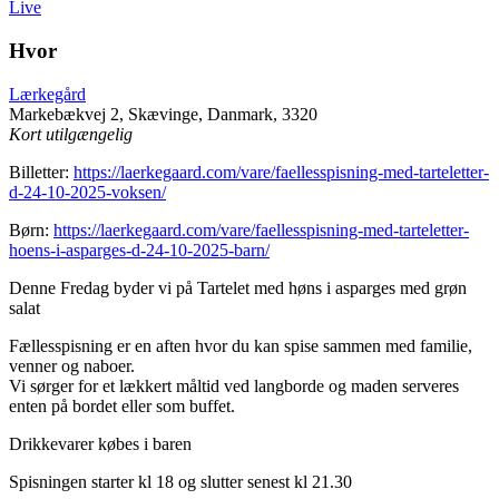
Live
Hvor
Lærkegård
Markebækvej 2, Skævinge, Danmark, 3320
Kort utilgængelig
Billetter:
https://laerkegaard.com/vare/faellesspisning-med-tarteletter-
d-24-10-2025-voksen/
Børn:
https://laerkegaard.com/vare/faellesspisning-med-tarteletter-
hoens-i-asparges-d-24-10-2025-barn/
Denne Fredag byder vi på Tartelet med høns i asparges med grøn
salat
Fællesspisning er en aften hvor du kan spise sammen med familie,
venner og naboer.
Vi sørger for et lækkert måltid ved langborde og maden serveres
enten på bordet eller som buffet.
Drikkevarer købes i baren
Spisningen starter kl 18 og slutter senest kl 21.30