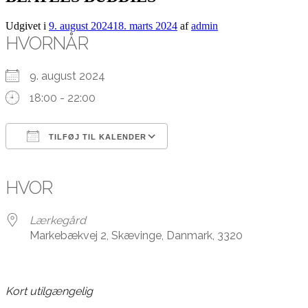
Udgivet i
9. august 2024
18. marts 2024
af
admin
HVORNÅR
9. august 2024
18:00 - 22:00
TILFØJ TIL KALENDER
Download ICS
Google Kalender
iCalendar
Office 365
Outlook Live
HVOR
Lærkegård
Markebækvej 2, Skævinge, Danmark, 3320
Kort utilgængelig