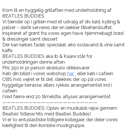
Kom til en hyggelig grillaften med underholdning af
BEATLES BUDDIES
Vi tænder op i grillen med et udvalg af div kød, kylling &
pølser – dertil serveres der en lækker tilbehørsbuffet,
inspireret af grønt fra vores egen have, hjemmebagt brød
& dressinger samt dessert
Der kan købes fadøl, specialøl, øko sodavand & vine samt
kaffe
BEATLES BUDDIES aka Ib & Kaare står for
underholdningen denne aften
Pris 350 kr pr person eksklusiv drikkevarer
Køb din billet i vores webshop
her
, eller køb i cafeen
OBS hvis vejret er til det, dækkes der op på vores
hyggelige terrasse, ellers rykkes arrangementet ind i
cafeen
(Ved færre end 20 tilmeldte, aflyses arrangementet
——————————————————————
BEATLES BUDDIES: Oplev en musikalsk rejse gennem
Beatles’ tidløse hits med Beatles Buddies!
Vi er to entusiastiske tidligere kollegaer, der deler vores
kærlighed til den ikoniske musikgruppe.