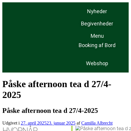
Nyheder
Begivenheder
Menu
Booking af Bord
Webshop
Påske afternoon tea d 27/4-
2025
Påske afternoon tea d 27/4-2025
Udgivet i
27. april 2025
23. januar 2025
af
Camilla Albrecht
HVORNÅR