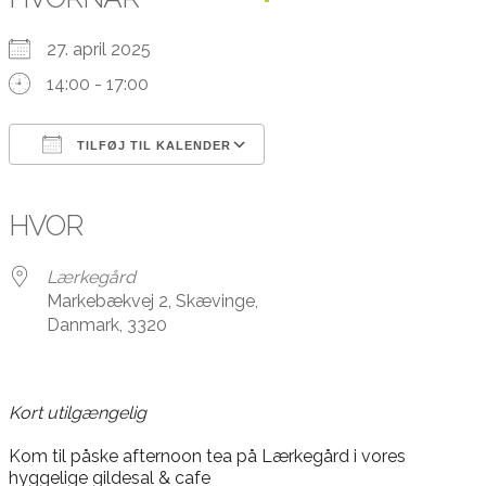
27. april 2025
14:00 - 17:00
TILFØJ TIL KALENDER
Download ICS
Google Kalender
iCalendar
Office 365
Outlook Live
HVOR
Lærkegård
Markebækvej 2, Skævinge,
Danmark, 3320
Kort utilgængelig
Kom til påske afternoon tea på Lærkegård i vores
hyggelige gildesal & cafe