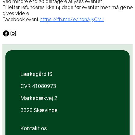
Ved mindre end 20 deltagere aflyses eventet
Billetter refunderes ikke 14 dage før eventet men må gerne
gives videre
Facebook event
https://fb.me/e/honAj5CMJ
Lærkegård IS
CVR 41080973
Markebækvej 2
3320 Skævinge
Kontakt os