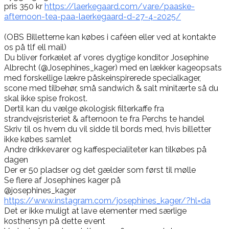
pris 350 kr
https://laerkegaard.com/vare/paaske-
afternoon-tea-paa-laerkegaard-d-27-4-2025/
(OBS Billetterne kan købes i caféen eller ved at kontakte
os på tlf ell mail)
Du bliver forkælet af vores dygtige konditor Josephine
Albrecht (@Josephines_kager) med en lækker kageopsats
med forskellige lækre påskeinspirerede specialkager,
scone med tilbehør, små sandwich & salt minitærte så du
skal ikke spise frokost.
Dertil kan du vælge økologisk filterkaffe fra
strandvejsristeriet & afternoon te fra Perchs te handel
Skriv til os hvem du vil sidde til bords med, hvis billetter
ikke købes samlet
Andre drikkevarer og kaffespecialiteter kan tilkøbes på
dagen
Der er 50 pladser og det gælder som først til mølle
Se flere af Josephines kager på
@josephines_kager
https://www.instagram.com/josephines_kager/?hl=da
Det er ikke muligt at lave elementer med særlige
kosthensyn på dette event